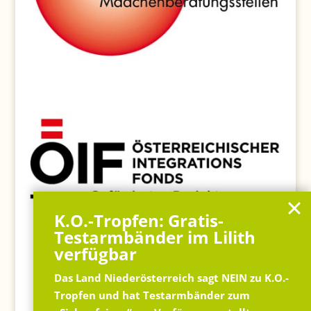
K.O.-Tropfen: Gratis-
Testarmbänder im Lilith
verfügbar
Das Land Niederösterreich sagt NEIN zu K.O.-
Tropfen und hat Testarmbänder zum