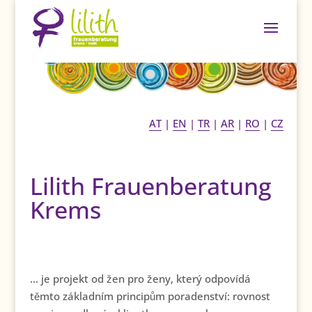
AT
|
EN
|
TR
|
AR
|
RO
|
CZ
Lilith Frauenberatung
Krems
… je projekt od žen pro ženy, který odpovídá
těmto základním principům poradenství: rovnost