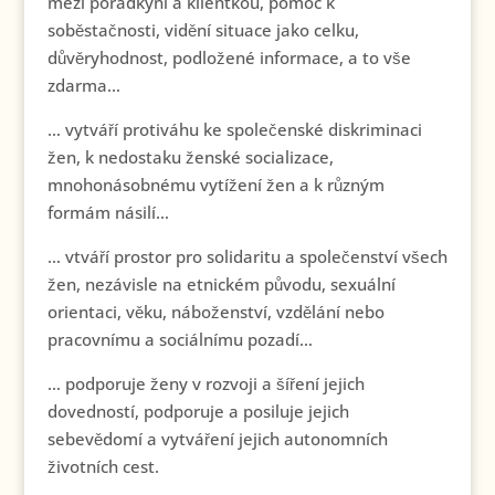
mezi poradkyní a klientkou, pomoc k
soběstačnosti, vidění situace jako celku,
důvěryhodnost, podložené informace, a to vše
zdarma…
… vytváří protiváhu ke společenské diskriminaci
žen, k nedostaku ženské socializace,
mnohonásobnému vytížení žen a k různým
formám násilí…
… vtváří prostor pro solidaritu a společenství všech
žen, nezávisle na etnickém původu, sexuální
orientaci, věku, náboženství, vzdělání nebo
pracovnímu a sociálnímu pozadí…
… podporuje ženy v rozvoji a šíření jejich
dovedností, podporuje a posiluje jejich
sebevědomí a vytváření jejich autonomních
životních cest.